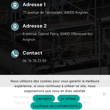
Adresse 1
70 avenue de l'arrousaire, 84000 Avignon
Adresse 2
6 avenue Gabriel Perry, 30400 Villeneuve-les-
Avignon
Contact
06 76 78 23 93
Nous utilisons des cookies pour vous garantir la meilleure
expérience, si vous continuez à utiliser ce site, nous
supposerons que vous en êtes satisfait.
Mentions Légales
Politique de Confidentialité
-j'accepte-
-je refuse-
Plan du Site
Création site internet | VEONEO |
| politique de confidentialité |