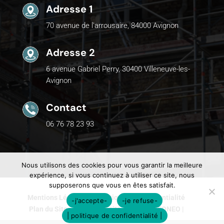
Adresse 1
70 avenue de l'arrousaire, 84000 Avignon
Adresse 2
6 avenue Gabriel Perry, 30400 Villeneuve-les-
Avignon
Contact
06 76 78 23 93
Nous utilisons des cookies pour vous garantir la meilleure
expérience, si vous continuez à utiliser ce site, nous
supposerons que vous en êtes satisfait.
Mentions Légales
Politique de Confidentialité
-j'accepte-
-je refuse-
Plan du Site
Création site internet | VEONEO |
| politique de confidentialité |