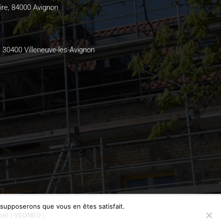
ire, 84000 Avignon
, 30400 Villeneuve-les-Avignon
s supposerons que vous en êtes satisfait.
rnet | VEONEO |