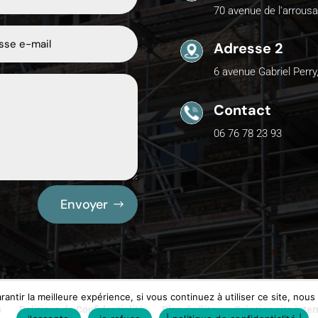
70 avenue de l'arrousa
Adresse 2
6 avenue Gabriel Perry
Contact
06 76 78 23 93
Envoyer
antir la meilleure expérience, si vous continuez à utiliser ce site, nou
s
Politique de Confidentialité
Plan du Site
Création site inte