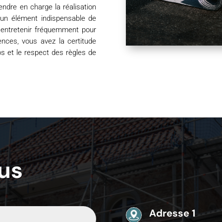
endre en charge la réalisation
 un élément indispensable de
t l’entretenir fréquemment pour
nces, vous avez la certitude
ps et le respect des règles de
us
Adresse 1