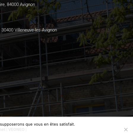
ire, 84000 Avignon
, 30400 Villeneuve-les-Avignon
s supposerons que vous en êtes satisfait.
rnet | VEONEO |