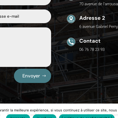
70 avenue de l'arrousa
Adresse 2
6 avenue Gabriel Perry
Contact
06 76 78 23 93
Envoyer
antir la meilleure expérience, si vous continuez à utiliser ce site, nou
s
Politique de Confidentialité
Plan du Site
Création site inte