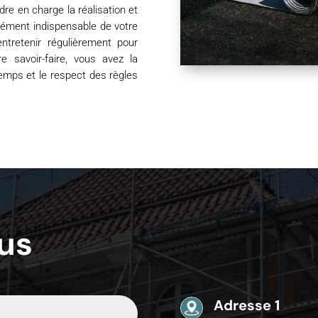
dre en charge la réalisation et
lément indispensable de votre
’entretenir régulièrement pour
 savoir-faire, vous avez la
temps et le respect des règles
us
Adresse 1