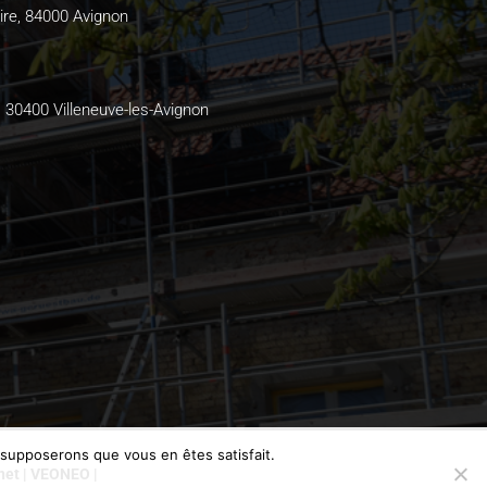
ire, 84000 Avignon
, 30400 Villeneuve-les-Avignon
s supposerons que vous en êtes satisfait.
rnet | VEONEO |