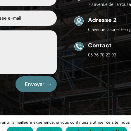
70 avenue de l'arrousa
Adresse 2
6 avenue Gabriel Perry
Contact
06 76 78 23 93
Envoyer
antir la meilleure expérience, si vous continuez à utiliser ce site, nou
s
Politique de Confidentialité
Plan du Site
Création site inte