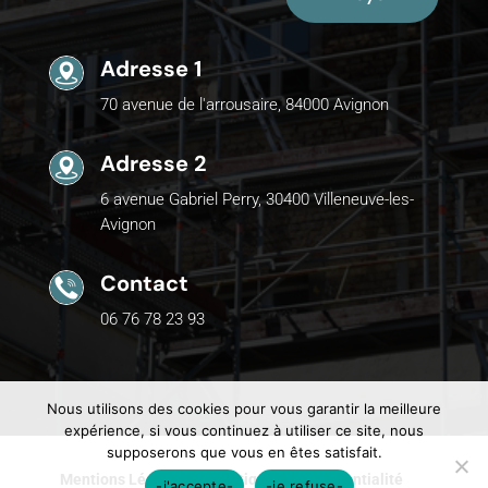
Adresse 1
70 avenue de l'arrousaire, 84000 Avignon
Adresse 2
6 avenue Gabriel Perry, 30400 Villeneuve-les-
Avignon
Contact
06 76 78 23 93
Nous utilisons des cookies pour vous garantir la meilleure
expérience, si vous continuez à utiliser ce site, nous
supposerons que vous en êtes satisfait.
Mentions Légales
Politique de Confidentialité
-j'accepte-
-je refuse-