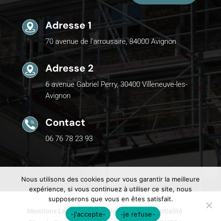
Adresse 1
70 avenue de l'arrousaire, 84000 Avignon
Adresse 2
6 avenue Gabriel Perry, 30400 Villeneuve-les-
Avignon
Contact
06 76 78 23 93
Nous utilisons des cookies pour vous garantir la meilleure
expérience, si vous continuez à utiliser ce site, nous
supposerons que vous en êtes satisfait.
Mentions Légales
Politique de Confidentialité
-j'accepte-
-je refuse-